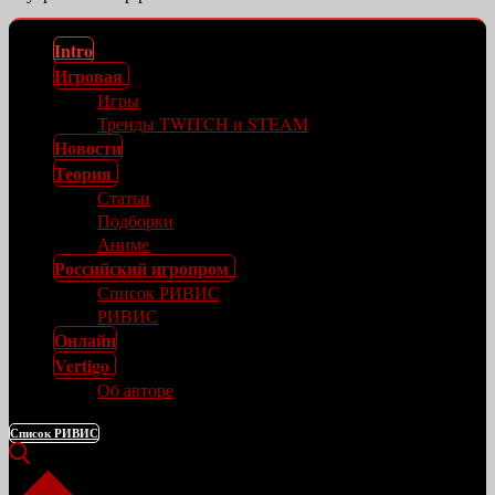
Intro
Игровая
Игры
Тренды TWITCH и STEAM
Новости
Теория
Статьи
Подборки
Аниме
Российский игропром
Список РИВИС
РИВИС
Онлайн
Vertigo
Об авторе
Список РИВИС