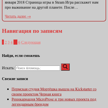
января 2018 Страница игры в Steam Игра расскажет нам
про выживание на другой планете. После…
Читать далее →
Навигация по записям
1
2
3
4
…
6
Следующая
Найди, если сможешь
Искать:
Свежие записи
Пермская студия Мортёшка вышла на Kickstarter со
своим проектом Черная книга
Реинкарнация MicroProse и три новых проекта под
легендарным брендом