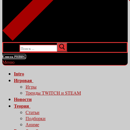
Искать:
Список РИВИС
Меню
Intro
Игровая
Игры
Тренды TWITCH и STEAM
Новости
Теория
Статьи
Подборки
Аниме