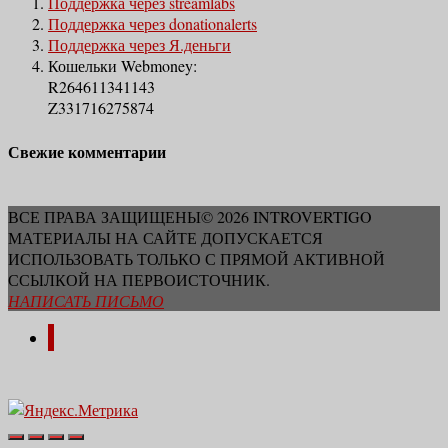
Поддержка через streamlabs
Поддержка через donationalerts
Поддержка через Я.деньги
Кошельки Webmoney:
R264611341143
Z331716275874
Свежие комментарии
ВСЕ ПРАВА ЗАЩИЩЕНЫ© 2026 INTROVERTIGO
МАТЕРИАЛЫ НА САЙТЕ ДОПУСКАЕТСЯ
ИСПОЛЬЗОВАТЬ ТОЛЬКО С ПРЯМОЙ АКТИВНОЙ
ССЫЛКОЙ НА ПЕРВОИСТОЧНИК.
НАПИСАТЬ ПИСЬМО