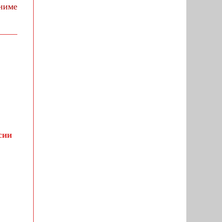
аниме
сии