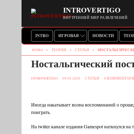
Перейти
INTROVERTIGO
к
ВНУТРЕННИЙ МИР РАЗВЛЕЧЕНИЙ
содержимому
INTRO
ИГРОВАЯ
НОВОСТИ
ТЕО
НОСТАЛЬГИЧЕСКИ
INTRO
ТЕОРИЯ
СТАТЬИ
Ностальгический пост
Intro
INTROVERTIGO
09.03.2020
СТАТЬИ
0 КОММЕНТАР
Игровая
Новости
Игры
Иногда накатывает волна воспоминаний о прошед
Теория
Тренды TWITC
поиграть.
Российский игроп
Статьи
На twitter канале издания Gamespot наткнулся на