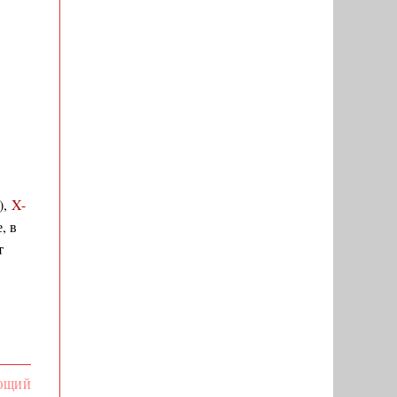
),
X-
, в
т
ЮЩИЙ