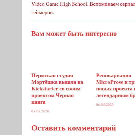
по
Предыдущий
Video Game High School. Вспоминаем сериа
пост:
геймеров.
записям
Вам может быть интересно
Пермская студия
Реинкарнация
Мортёшка вышла на
MicroProse и тр
Kickstarter со своим
новых проекта 
проектом Черная
легендарным б
книга
06.05.2020
07.05.2020
Оставить комментарий