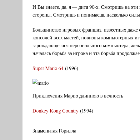
Подборки
Онлайн
Список РИВИС
И Вы знаете, да, я — дитя 90-х. Смотришь на эти 
стороны. Смотришь и понимаешь насколько силь
Аниме
Vertigo
РИВИС
Большинство игровых франшиз, известных даже се
Об авторе
консолей всех мастей, новизны компьютерных иг
зарождающегося персонального компьютера, желан
началась борьба за игрока и эта борьба продолжае
Super Mario 64
(1996)
Приключения Марио длинною в вечность
Donkey Kong Country
(1994)
Знаменитая Горилла