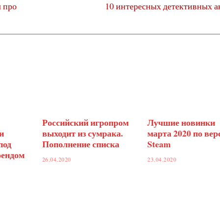
л про
Следующий
10 интересных детективных 
пост:
Российский игропром
Лучшие новинки
и
выходит из сумрака.
марта 2020 по вер
под
Пополнение списка
Steam
рендом
26.04.2020
23.04.2020