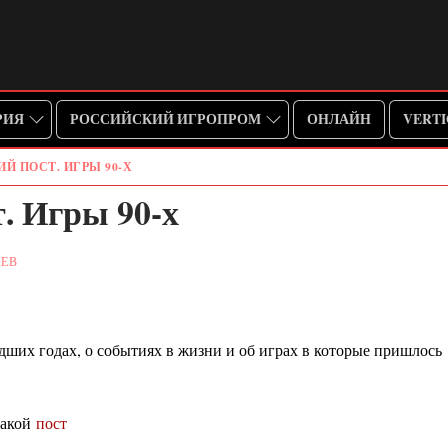
РИЯ
РОССИЙСКИЙ ИГРОПРОМ
ОНЛАЙН
VERT
Й ПОСТ. ИГРЫ 90-Х
. Игры 90-х
ИЕВ
ших годах, о событиях в жизни и об играх в которые пришлось
H и STEAM
ром
 такой
пост